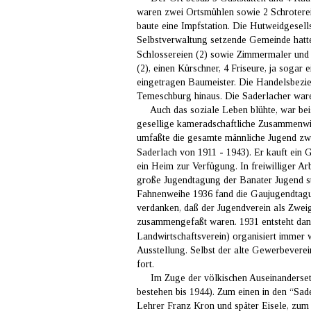
waren zwei Ortsmühlen sowie 2 Schroterei
baute eine Impfstation. Die Hutweidgesells
Selbstverwaltung setzende Gemeinde hatte 
Schlossereien (2) sowie Zimmermaler und An
(2), einen Kürschner, 4 Friseure, ja soga
eingetragen Baumeister. Die Handelsbezieh
Temeschburg hinaus. Die Saderlacher waren
     Auch das soziale Leben blühte, war be
gesellige kameradschaftliche Zusammenwir
umfaßte die gesamte männliche Jugend zwisc
Saderlach von 1911 - 1943). Er kauft ein 
ein Heim zur Verfügung. In freiwilliger Ar
große Jugendtagung der Banater Jugend st
Fahnenweihe 1936 fand die Gaujugendtagung 
verdanken, daß der Jugendverein als Zweig
zusammengefaßt waren. 1931 entsteht dann
Landwirtschaftsverein) organisiert immer 
Ausstellung. Selbst der alte Gewerbeverein
fort.
     Im Zuge der völkischen Auseinanderset
bestehen bis 1944). Zum einen in den “Sad
Lehrer Franz Kron und später Eisele, zu