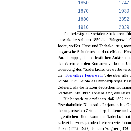
1850
1747 
1870
1939 
1880
2352 
1910
2339 
Die befestigten sozialen Strukturen f
entwickelte sich um 1850 die “Bürgerwehr” 
Jacke, weißer Hose und Tschako, trug man
ungarische Schnürjacken, dunkelblaue Hose
Paradetruppe, die bei festlichen Anlässen 
der Verein von den Rumänen verboten, Un
Gründung des “Saderlacher Gewerbevereins
die “
Freiwillige Feuerwehr
”, die über alle
wurde. 1989 wurde das hundertjährige Bes
gefeiert, als die letzten deutschen Komm
warteten. Mit Ihrer Abreise ging das letzt
     Bleibt noch zu erwähnen, daß 1892 de
Eisenbahnlinie Neuarad - Perjamosch - Groß
der ungarischen Zeit niedergehaltene und
eigentlichen Blüte kommen. Saderlach hat 
zuletzt hervorragenden Lehrern wie Johan
Bakin (1883-1932), Johann Wagner (1890-19