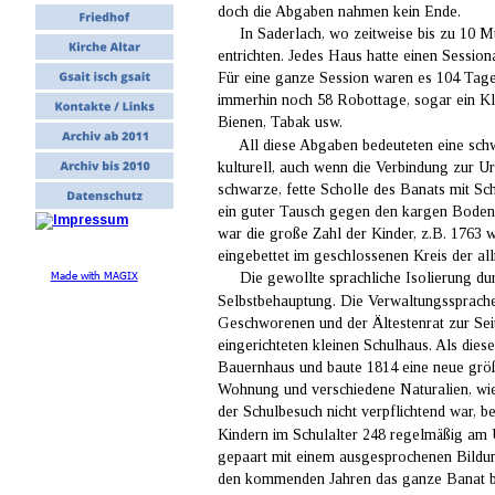
doch die Abgaben nahmen kein Ende.
     In Saderlach, wo zeitweise bis zu 10
entrichten. Jedes Haus hatte einen Session
Für eine ganze Session waren es 104 Tage 
immerhin noch 58 Robottage, sogar ein Kl
Bienen, Tabak usw.
     All diese Abgaben bedeuteten eine sch
kulturell, auch wenn die Verbindung zur U
schwarze, fette Scholle des Banats mit Sc
ein guter Tausch gegen den kargen Boden 
war die große Zahl der Kinder, z.B. 1763 
eingebettet im geschlossenen Kreis der al
Made with MAGIX
     Die gewollte sprachliche Isolierung d
Selbstbehauptung. Die Verwaltungssprache
Geschworenen und der Ältestenrat zur Seit
eingerichteten kleinen Schulhaus. Als die
Bauernhaus und baute 1814 eine neue grö
Wohnung und verschiedene Naturalien, wie
der Schulbesuch nicht verpflichtend war, 
Kindern im Schulalter 248 regelmäßig am Unt
gepaart mit einem ausgesprochenen Bildun
den kommenden Jahren das ganze Banat bef