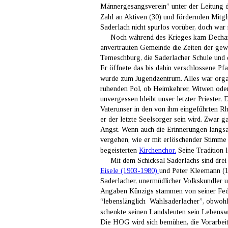
Männergesangsverein” unter der Leitung de
Zahl an Aktiven (30) und fördernden Mitgl
Saderlach nicht spurlos vorüber, doch war
     Noch während des Krieges kam Dechant
anvertrauten Gemeinde die Zeiten der gewa
Temeschburg, die Saderlacher Schule und d
Er öffnete das bis dahin verschlossene Pfa
wurde zum Jugendzentrum. Alles war organ
ruhenden Pol, ob Heimkehrer, Witwen oder
unvergessen bleibt unser letzter Priester
Vaterunser in den von ihm eingeführten Rh
er der letzte Seelsorger sein wird. Zwar g
Angst. Wenn auch die Erinnerungen langsam
vergehen, wie er mit erlöschender Stimme
begeisterten 
Kirchenchor.
 Seine Tradition 
     Mit dem Schicksal Saderlachs sind dr
Eisele (1903-1980) 
und Peter Kleemann (1
Saderlacher, unermüdlicher Volkskundler u
Angaben Künzigs stammen von seiner Feder
“lebenslänglich  Wahlsaderlacher”, obwoh
schenkte seinen Landsleuten sein Lebensw
Die HOG wird sich bemühen, die Vorarbeit