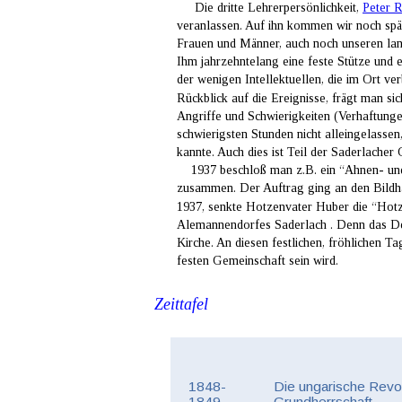
     Die dritte Lehrerpersönlichkeit, 
Peter 
veranlassen. Auf ihn kommen wir noch spät
Frauen und Männer, auch noch unseren lan
Ihm jahrzehntelang eine feste Stütze und e
der wenigen Intellektuellen, die im Ort 
Rückblick auf die Ereignisse, frägt man s
Angriffe und Schwierigkeiten (Verhaftunge
schwierigsten Stunden nicht alleingelasse
kannte. Auch dies ist Teil der Saderlacher 
    1937 beschloß man z.B. ein “Ahnen- un
zusammen. Der Auftrag ging an den Bildha
1937, senkte Hotzenvater Huber die “Hotze
Alemannendorfes Saderlach . Denn das De
Kirche. An diesen festlichen, fröhlichen T
festen Gemeinschaft sein wird.
Zeittafel
1848-
Die ungarische Revol
1849
Grundherrschaft.