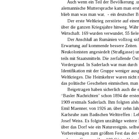
     Auch wenn ein Teil der Bevölkerung ‚
alemannische Muttersprache kam man erst ga
blieb man was man war,  - ein deutscher B
     Der erste Weltkrieg zerstörte auf ein
über die ganzen Kriegsjahre hinweg. Währe
Wirtschaft. 169 wurden verwundet, 55 fiel
     Der Anschluß an Rumänien vollzog sich
Erwartung auf kommende bessere Zeiten. 
Neukolonisten angesiedelt (Straßgasse) un
teils mit Staatsmitteln. Die zerfallende Ös
Vordergrund. In Saderlach war man durch 
Identifikation mit der Gruppe weniger aus
Weltkrieges. Die Heimkehrer waren nicht me
das politische Geschehen einmischen, man 
     Beigetragen haben sicherlich auch d
“Basler Nachrichten” schon 1894 die erst
1909 erstmals Saderlach. Ihm folgten alsb
Emil Maenner, von 1926 an, über zehn Jahr
Karlsruhe zum Badischen Welttreffen : Le
Josef Weiss. Es folgten unzählige weiter
über das Dorf wie ein Naturereignis, selb
Vorbereitungen zum größten Fest das der O