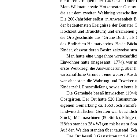
mehreren Gruppen über 100 Gäste. Unter ih
Matt-Willmatt, sowie Hotzenvater Gustav 
die seit dem zweiten Weltkrieg verscholle
Die 200-Jahrfeier selbst, in Anwesenheit 
der bedeutensten Ereignisse der Banater G
Hochzeit und Brauchtum) und erschienen g
die Ortsgeschichte das “Grüne Buch”, als
des Badischen Heimatvereins. Beide Bücher
Kinder, obzwar deren Besitz zeitweise stra
     Man hatte eine ungeahnte wirtschaftli
Einwohner hatte (insgesamt : 1774), war
erste Weltkrieg, die Auswanderung, aber ha
wirtschaftliche Gründe : eine weitere Aus
war aber stets die Wahrung und Erweiteru
Kinderzahl, Eheschließung sowie Altenteilr
     Die Gemeinde besaß inzwischen (1944)
Obstgärten. Der Ort hatte 520 Hausnumme
eigenen Gemarkung ca. 1650 Joch Pachtfel
landwirtschaflichen Geräten war beachtlic
Stück), Mähmaschinen (80 Stück), Pflüge (
Höfen standen 284 Wägen mit bestem Span
Auf den Weiden standen über tausend  Sch
     Der Ort besaß 3 Gaststätten und 4 Kau