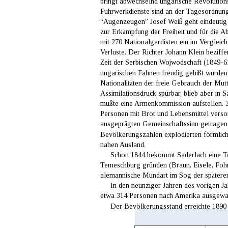
bringt abwechselnd ungarische Revolutions
Fuhrwerkdienste sind an der Tagesordnung,
“Augenzeugen” Josef Weiß geht eindeutig 
zur Erkämpfung der Freiheit und für die Ab
mit 270 Nationalgardisten ein im Vergleich
Verluste. Der Richter Johann Klein beziffe
Zeit der Serbischen Wojwodschaft (1849-6
ungarischen Fahnen freudig gehißt wurden
Nationalitäten der freie Gebrauch der Mut
Assimilationsdruck spürbar, blieb aber i
mußte eine Armenkommission aufstellen. 39
Personen mit Brot und Lebensmittel versor
ausgeprägten Gemeinschaftssinn getragen. I
Bevölkerungszahlen explodierten förmlich
nahen Ausland.
     Schon 1844 bekommt Saderlach eine T
Temeschburg gründen (Braun, Eisele, Fohr,
alemannische Mundart im Sog der spätere
     In den neunziger Jahren des vorigen
etwa 314 Personen nach Amerika ausgewand
     Der Bevölkerungsstand erreichte 1890 