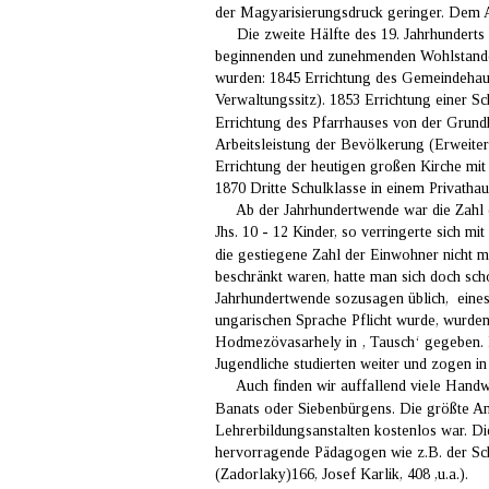
der Magyarisierungsdruck geringer. Dem A
     Die zweite Hälfte des 19. Jahrhunder
beginnenden und zunehmenden Wohlstandes 
wurden: 1845 Errichtung des Gemeindehauses
Verwaltungssitz). 1853 Errichtung einer 
Errichtung des Pfarrhauses von der Grundhe
Arbeitsleistung der Bevölkerung (Erweite
Errichtung der heutigen großen Kirche mit 
1870 Dritte Schulklasse in einem Privatha
     Ab der Jahrhundertwende war die Zahl
Jhs. 10 - 12 Kinder, so verringerte sich 
die gestiegene Zahl der Einwohner nicht m
beschränkt waren, hatte man sich doch sch
Jahrhundertwende sozusagen üblich,  eines
ungarischen Sprache Pflicht wurde, wurden
Hodmezövasarhely in ‚ Tausch‘ gegeben. D
Jugendliche studierten weiter und zogen in
     Auch finden wir auffallend viele Han
Banats oder Siebenbürgens. Die größte An
Lehrerbildungsanstalten kostenlos war. D
hervorragende Pädagogen wie z.B. der Sc
(Zadorlaky)166, Josef Karlik, 408 ,u.a.).