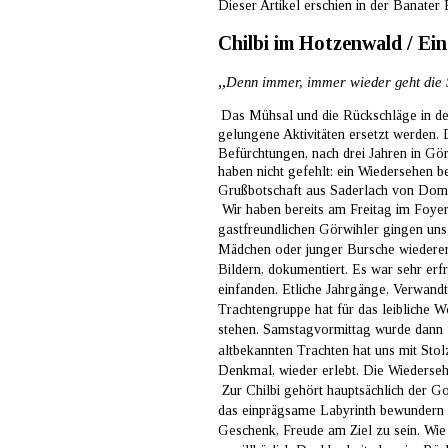
Dieser Artikel erschien in der Banater 
Chilbi im Hotzenwald / Ein
„
Denn immer, immer wieder geht die So
Das Mühsal und die Rückschläge in den
gelungene Aktivitäten ersetzt werden. 
Befürchtungen, nach drei Jahren in Gö
haben nicht gefehlt: ein Wiedersehen 
Grußbotschaft aus Saderlach von Domin
 Wir haben bereits am Freitag im Foyer
gastfreundlichen Görwihler gingen uns,
Mädchen oder junger Bursche wiedere
Bildern, dokumentiert. Es war sehr erf
einfanden. Etliche Jahrgänge, Verwand
Trachtengruppe hat für das leibliche
stehen. Samstagvormittag wurde dann 
altbekannten Trachten hat uns mit Stol
Denkmal, wieder erlebt. Die Wiederseh
 Zur Chilbi gehört hauptsächlich der G
das einprägsame Labyrinth bewundern (
Geschenk, Freude am Ziel zu sein. Wie