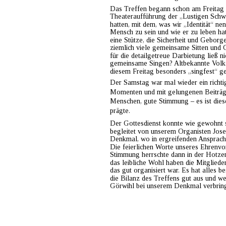
Das Treffen begann schon am Freitag 
Theateraufführung der „Lustigen Schw
hatten, mit dem, was wir „Identität“ n
Mensch zu sein und wie er zu leben ha
eine Stütze, die Sicherheit und Geborg
ziemlich viele gemeinsame Sitten und 
für die detailgetreue Darbietung ließ n
gemeinsame Singen? Altbekannte Volks
diesem Freitag besonders „singfest“ ge
Der Samstag war mal wieder ein richti
Momenten und mit gelungenen Beiträgen
Menschen, gute Stimmung – es ist dies
prägte.
Der Gottesdienst konnte wie gewohnt s
begleitet von unserem Organisten Jos
Denkmal, wo in ergreifenden Ansprach
Die feierlichen Worte unseres Ehrenvo
Stimmung herrschte dann in der Hotzen
das leibliche Wohl haben die Mitgliede
das gut organisiert war. Es hat alles be
die Bilanz des Treffens gut aus und we
Görwihl bei unserem Denkmal verbrin