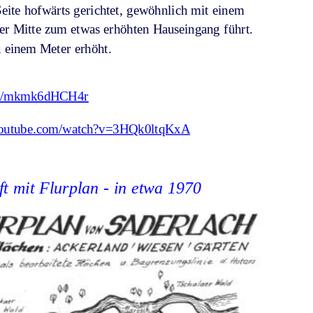
Seite hofwärts gerichtet, gewöhnlich mit einem 
der Mitte zum etwas erhöhten Hauseingang führt. 
u einem Meter erhöht.  
aps/mkmk6dHCH4r
utube.com/watch?v=3HQk0ltqKxA
ft mit Flurplan - in etwa 1970