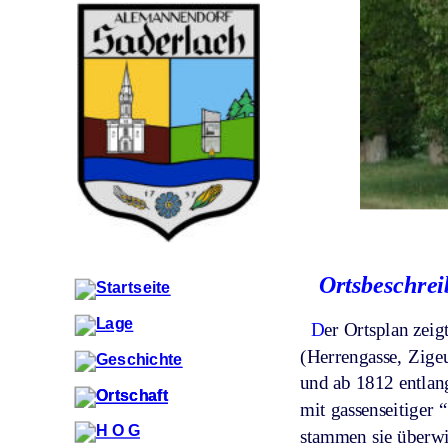
Ortsbeschre
  D
er Ortsplan zei
(Herrengasse, Zige
und ab 1812 entlang
mit gassenseitiger
stammen sie überwi