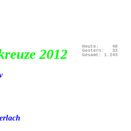
Heute:
48
kreuze 2012
Gestern:
33
Gesamt:
1.243
v
erlach