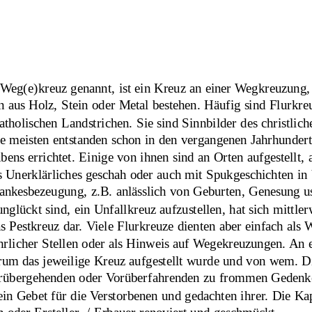
 Weg(e)kreuz genannt, ist ein Kreuz an einer Wegkreuzung
 aus Holz, Stein oder Metal bestehen. Häufig sind Flurkreuz
atholischen Landstrichen. Sie sind Sinnbilder des christlic
ie meisten entstanden schon in den vergangenen Jahrhunde
bens errichtet. Einige von ihnen sind an Orten aufgestellt,
 Unerklärliches geschah oder auch mit Spukgeschichten in 
nkesbezeugung, z.B. anlässlich von Geburten, Genesung usw
glückt sind, ein Unfallkreuz aufzustellen, hat sich mittler
s Pestkreuz dar. Viele Flurkreuze dienten aber einfach al
hrlicher Stellen oder als Hinweis auf Wegekreuzungen. An ei
arum das jeweilige Kreuz aufgestellt wurde und von wem. Di
orübergehenden oder Vorüberfahrenden zu frommen Gedenken
ein Gebet für die Verstorbenen und gedachten ihrer. Die 