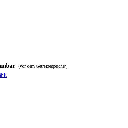
ambar  
(vor dem Getreidespeicher)
BbE