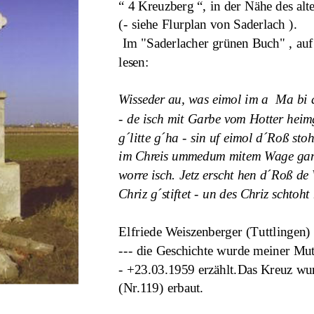
“ 4 Kreuzberg “, in der Nähe des alten E
(- siehe Flurplan von Saderlach ).
 Im "Saderlacher grünen Buch" , auf 
lesen:
Wisseder au, was eimol im a  Ma bi d
- de isch mit Garbe vom Hotter heimgf
g´litte g´ha - sin uf eimol d´Roß stoh
im Chreis ummedum mitem Wage gange
worre isch. Jetz erscht hen d´Roß de
Chriz g´stiftet - un des Chriz schtoht
Elfriede Weiszenberger (Tuttlingen) 
--- die Geschichte wurde meiner Mu
- +23.03.1959 erzählt.Das Kreuz wur
(Nr.119) erbaut.