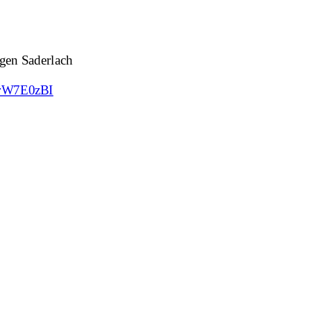
igen Saderlach
ErW7E0zBI