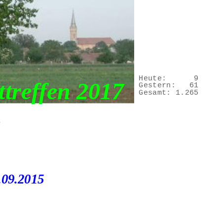
Heute:
9
treffen 2017 
Gestern:
61
Gesamt:
1.265
v
.09.2015