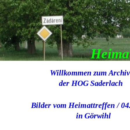
Heimat
Willkommen zum Archi
 der HOG Saderlach
Bilder vom Heimattreffen / 04
in Görwihl