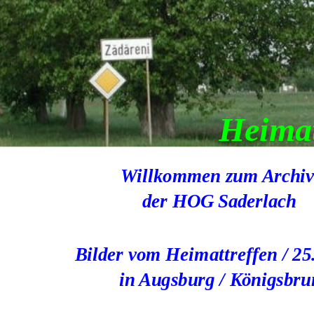
Heimat
Willkommen zum Archi
 der HOG Saderlach
Bilder vom Heimattreffen / 25
in Augsburg / Königsbr