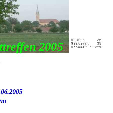
Heute:
26
treffen 2005
Gestern:
33
Gesamt:
1.221
v
.06.2005
unn