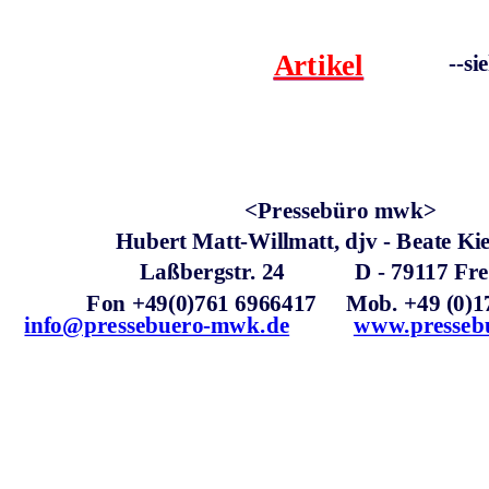
Artikel
--s
<Pressebüro mwk>
Hubert Matt-Willmatt, djv - Beate Kie
Laßbergstr. 24            D - 79117 Fr
Fon +49(0)761 6966417     Mob. +49 (0)
info@pressebuero-mwk.de
www.presseb