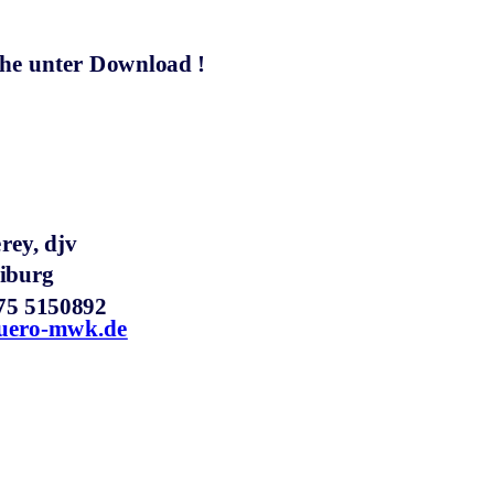
iehe unter Download !
rey, djv
eiburg
175 5150892
uero-mwk.de