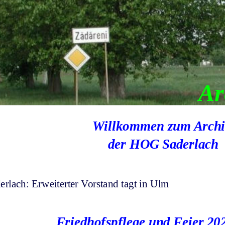
Ar
Willkommen zum Archi
 der HOG Saderlach
lach: Erweiterter Vorstand tagt in Ulm
Friedhofspflege und Feier 20