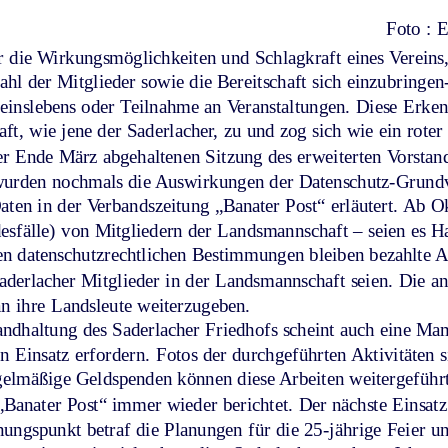
Foto : 
r die Wirkungsmöglichkeiten und Schlagkraft eines Vereins
ahl der Mitglieder sowie die Bereitschaft sich einzubring
einslebens oder Teilnahme an Veranstaltungen. Diese Erkennt
ft, wie jene der Saderlacher, zu und zog sich wie ein rote
er Ende März abgehaltenen Sitzung des erweiterten Vorstan
wurden nochmals die Auswirkungen der Datenschutz-Grundv
ten in der Verbandszeitung „Banater Post“ erläutert. Ab 
esfälle) von Mitgliedern der Landsmannschaft – seien es H
den datenschutzrechtlichen Bestimmungen bleiben bezahlte A
Saderlacher Mitglieder in der Landsmannschaft seien. Die a
an ihre Landsleute weiterzugeben. 
tandhaltung des Saderlacher Friedhofs scheint auch eine Ma
n Einsatz erfordern. Fotos der durchgeführten Aktivitäten
gelmäßige Geldspenden können diese Arbeiten weitergeführ
„Banater Post“ immer wieder berichtet. Der nächste Einsatz
dnungspunkt betraf die Planungen für die 25-jährige Feier 