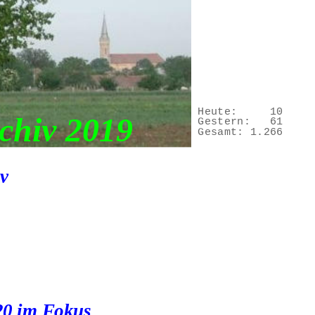
Heute:
10
chiv 2019 
Gestern:
61
Gesamt:
1.266
v
20 im Fokus