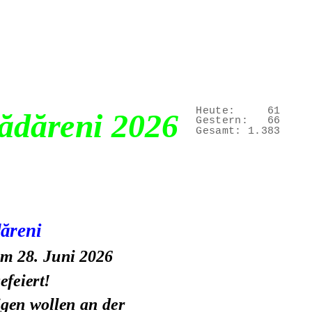
Heute:
61
Zădăreni 2026
Gestern:
66
Gesamt:
1.383
dăreni
m 28. Juni 2026 
efeiert!
gen wollen an der 