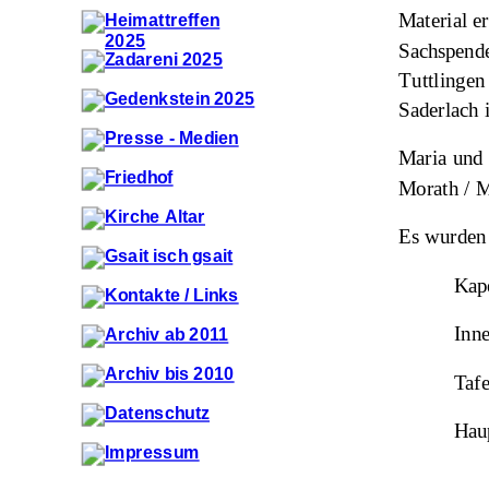
Material e
Sachspende
Tuttlingen
Saderlach 
Maria und 
Morath / M
Es wurden 
Kape
Inne
Tafe
Haup