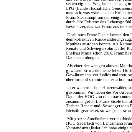
seinen eigenen Weg finden, er ging in 
LPG (Landwirtschaftliche Genossenscha
man sich, was wäre aus den Kollektiv
Franz Steinkampf um nur einige zu nen
durch ihre Existenz das Lebensgefühl 
Beschützer, das war Franz aus tiefster
 Doch auch Franz Eisele konnte den La
dem kollektiven Rückwanderungszug. 
Matthias austoben konnte. Als Kathar
Renate und Schwiegersohn Detlef Kras
Ehefrau Maria schon 2016, Franz blie
Datensammlungen. 
 Als einer der wenigen aktiven Mitarb
gewesen. Er wurde meine letzte Hoff
Gewährsmann, verlässlich und treu, s
überbordend strömte und er schon mal 
 Ja er war ein e
chter Hotzenwälder, st
gekommen. Wir haben die Vor-Arbeite
Daten der HOG von oben nach unten (
zusammengeführt. Franz Eisele hat all
Tochter Renate und  Schwiegersohn D
Bleistift gearbeitet, so wie „mier sch
 Mit großer Anteilnahme verabschiedet
HOG Saderlach von Landsmann Franz E
Vorstandsmitglieder. Ich habe einige