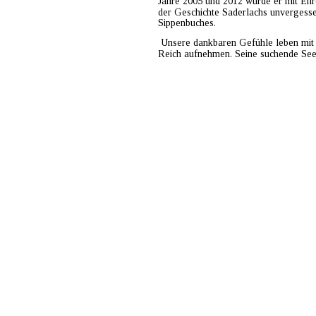
Jahre 2005 und 2012 wurde er mit Ehr
der Geschichte Saderlachs unvergessen
Sippenbuches.         
 Unsere dankbaren Gefühle leben mit 
Reich aufnehmen. Seine suchende Seel