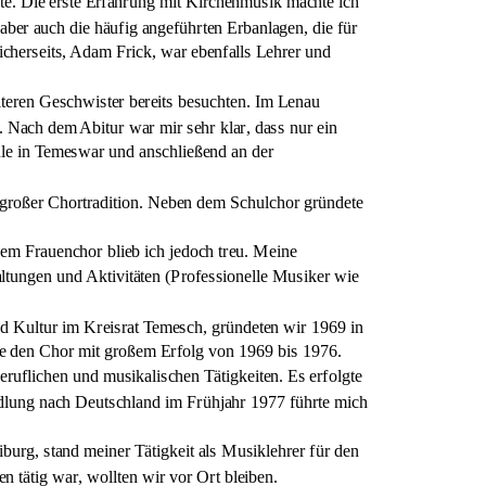
te. Die erste Erfahrung mit Kirchenmusik machte ich 
s aber auch die häufig angeführten Erbanlagen, die für 
cherseits, Adam Frick, war ebenfalls Lehrer und 
teren Geschwister bereits besuchten. Im Lenau 
. Nach dem Abitur war mir sehr klar, dass nur ein 
le in Temeswar und anschließend an der 
 großer Chortradition. Neben dem Schulchor gründete 
em Frauenchor blieb ich jedoch treu. Meine 
ltungen und Aktivitäten (Professionelle Musiker wie 
nd Kultur im Kreisrat Temesch, gründeten wir 1969 in 
ete den Chor mit großem Erfolg von 1969 bis 1976.
ruflichen und musikalischen Tätigkeiten. Es erfolgte 
edlung nach Deutschland im Frühjahr 1977 führte mich 
rg, stand meiner Tätigkeit als Musiklehrer für den 
tätig war, wollten wir vor Ort bleiben. 