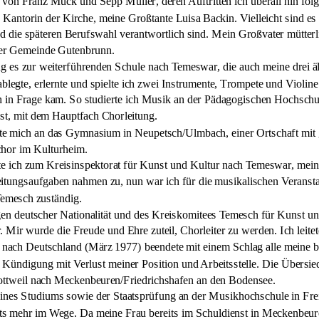
 von Franz Muck und Sepp Müller, deren Auftritten ich überall hin folg
 Kantorin der Kirche, meine Großtante Luisa Backin. 
Vielleicht sind e
 die späteren Berufswahl verantwortlich sind. Mein Großvater mütterli
 der Gemeinde Gutenbrunn.
g es zur weiterführenden Schule nach Temeswar, die auch meine drei äl
blegte, erlernte und spielte ich zwei Instrumente, Trompete und Violine
 in Frage kam. So studierte ich Musik an der Pädagogischen Hochschu
t, mit dem Hauptfach Chorleitung.
ührte mich an das Gymnasium in Neupetsch/Ulmbach, einer Ortschaft mit
nchor im Kulturheim. 
te ich zum Kreisinspektorat für Kunst und Kultur nach Temeswar, mein
itungsaufgaben nahmen zu, nun war ich für die musikalischen Veransta
emesch zuständig. 
tigen deutscher Nationalität und des Kreiskomitees Temesch für Kunst u
Mir wurde die Freude und Ehre zuteil, Chorleiter zu werden. Ich leit
 nach Deutschland (März 1977) beendete mit einem Schlag alle meine be
 Kündigung mit Verlust meiner Position und Arbeitsstelle. Die Übersi
Rottweil nach Meckenbeuren/Friedrichshafen an den Bodensee.
nes Studiums sowie der Staatsprüfung an der Musikhochschule in Freibu
s mehr im Wege. Da meine Frau bereits im Schuldienst in Meckenbeuren 