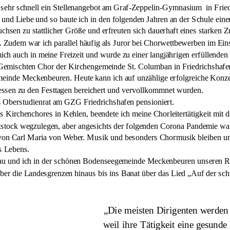
h sehr schnell ein Stellenangebot am Graf-Zeppelin-Gymnasium  in Frie
 und Liebe und so baute ich in den folgenden Jahren an der Schule ei
chsen zu stattlicher Größe und erfreuten sich dauerhaft eines starken Z
. Zudem war ich parallel häufig als Juror bei Chorwettbewerben im Eins
 mich auch in meine Freizeit und wurde zu einer langjährigen erfüllend
d Gemischten Chor der Kirchengemeinde St. Columban in Friedrichshafe
einde Meckenbeuren. Heute kann ich auf unzählige erfolgreiche Konzer
ssen zu den Festtagen bereichert und vervollkommnet wurden.
s Oberstudienrat am GZG Friedrichshafen pensioniert.
s Kirchenchores in Kehlen, beendete ich meine Chorleitertätigkeit mit 
ktstock wegzulegen, aber angesichts der folgenden Corona Pandemie war 
von Carl Maria von Weber. Musik und besonders Chormusik bleiben und 
s Lebens.
rau und ich in der schönen Bodenseegemeinde Meckenbeuren unseren Ruh
ber die Landesgrenzen hinaus bis ins Banat über das Lied „Auf der sc
          „Die meisten Dirigenten werden 
      weil ihre Tätigkeit eine gesund