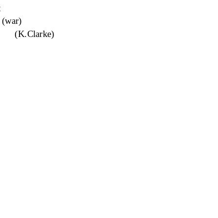
t
. (war)
         (K.Clarke)