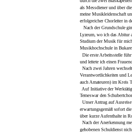
durch die zwei Blaskapellen
als Messdiener und über die
meine Musikleidenschaft und
erfolgreicher Chorleiter in
   Nach der Grundschule gin
Lyzeum, wo ich das Abitur a
Studium der Musik für mich
Musikhochschule in Bukares
  Die erste Arbeitsstelle f
und leitete ich einen Fraue
  Nach zwei Jahren wechsel
Verantwortlichkeiten und Le
auch Amateuren) im Kreis T
  Auf Initiative der Werktä
Temeswar den Schubertchor. 
  Unser Antrag auf Ausreise
erwartungsgemäß sofort die
über kurze Aufenthalte in 
  Nach der Anerkennung mei
gehobenen Schuldienst nicht