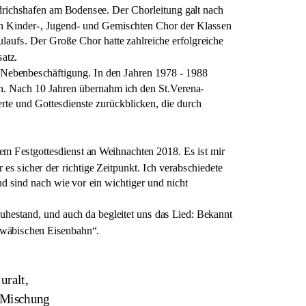
drichshafen am Bodensee. Der Chorleitung galt nach 
nen Kinder-, Jugend- und Gemischten Chor der Klassen 
ulaufs. Der Große Chor hatte zahlreiche erfolgreiche 
atz. 
en Nebenbeschäftigung. In den Jahren 1978 - 1988 
n. Nach 10 Jahren übernahm ich den St.Verena-
te und Gottesdienste zurückblicken, die durch 
dem Festgottesdienst an Weihnachten 2018. Es ist mir 
es sicher der richtige Zeitpunkt. Ich verabschiedete 
sind nach wie vor ein wichtiger und nicht 
estand, und auch da begleitet uns das Lied: Bekannt 
hwäbischen Eisenbahn“.
uralt,
e Mischung